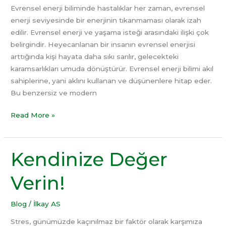
Evrensel enerji biliminde hastalıklar her zaman, evrensel
enerji seviyesinde bir enerjinin tıkanmaması olarak izah
edilir. Evrensel enerji ve yaşama isteği arasındaki ilişki çok
belirgindir. Heyecanlanan bir insanın evrensel enerjisi
arttığında kişi hayata daha sıkı sarılır, gelecekteki
karamsarlıkları umuda dönüştürür. Evrensel enerji bilimi akıl
sahiplerine, yani aklını kullanan ve düşünenlere hitap eder.
Bu benzersiz ve modern
Read More »
Kendinize Değer
Kendinize
Değer
Verin!
Verin!
Blog
/
İlkay AS
Stres, günümüzde kaçınılmaz bir faktör olarak karşımıza