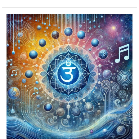
“Boğaz
Çakrasının
İfadesi:
Ses
ve
Kendini
Anlatma
Enerjisi”