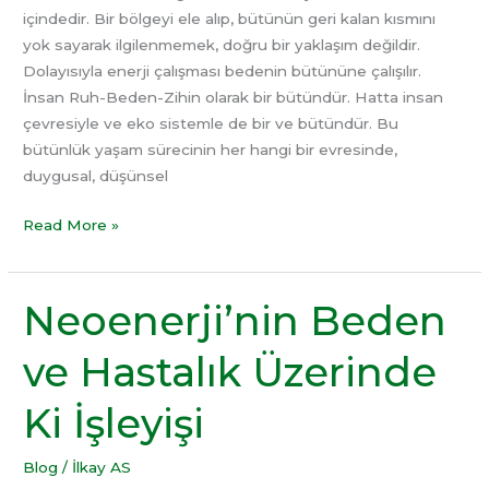
içindedir. Bir bölgeyi ele alıp, bütünün geri kalan kısmını
yok sayarak ilgilenmemek, doğru bir yaklaşım değildir.
Dolayısıyla enerji çalışması bedenin bütününe çalışılır.
İnsan Ruh-Beden-Zihin olarak bir bütündür. Hatta insan
çevresiyle ve eko sistemle de bir ve bütündür. Bu
bütünlük yaşam sürecinin her hangi bir evresinde,
duygusal, düşünsel
Read More »
Neoenerji’nin Beden
Neoenerji’nin
Beden
ve Hastalık Üzerinde
ve
Hastalık
Ki İşleyişi
Üzerinde
Ki
İşleyişi
Blog
/
İlkay AS