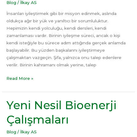
Blog
/
İlkay AS
İnsanları iyileştirmek gibi bir misyon edinmek, aslında
oldukça ağır bir yük ve yanıltıcı bir sorumluluktur.
Hepimizin kendi yolculuğu, kendi dersleri, kendi
zamanlaması vardır. Birinin iyileşme süreci, ancak o kişi
kendi isteğiyle bu sürece adım attığında gerçek anlamda
başlayabilir. Bu yüzden başkalarını iyileştirmeye
çalışmaktan vazgeçin. Şifa, yalnızca onu talep edenlere
verilir. Birinin kahramanı olmak yerine, talep
Read More »
Yeni Nesil Bioenerji
Yeni
Nesil
Çalışmaları
Bioenerji
Çalışmaları
Blog
/
İlkay AS