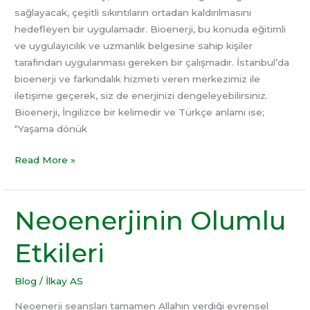
sağlayacak, çeşitli sıkıntıların ortadan kaldırılmasını
hedefleyen bir uygulamadır. Bioenerji, bu konuda eğitimli
ve uygulayıcılık ve uzmanlık belgesine sahip kişiler
tarafından uygulanması gereken bir çalışmadır. İstanbul’da
bioenerji ve farkındalık hizmeti veren merkezimiz ile
iletişime geçerek, siz de enerjinizi dengeleyebilirsiniz.
Bioenerji, İngilizce bir kelimedir ve Türkçe anlamı ise;
“Yaşama dönük
Read More »
Neoenerjinin Olumlu
Neoenerjinin
Olumlu
Etkileri
Etkileri
Blog
/
İlkay AS
Neoenerji seansları tamamen Allahın verdiği evrensel