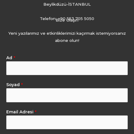
Beylikdüzü-İSTANBUL
Telefon: +90 553 705 5050
Bize Ulaşın
Yeni yazılarımız ve etkinliklerimizi kaçırmak istemiyorsanız
abone olun!
Ad
*
Soyad
*
Email Adresi
*