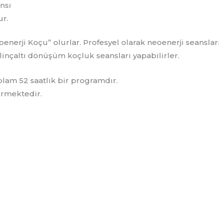
nsı
r.
enerji Koçu” olurlar. Profesyel olarak neoenerji seansları
linçaltı dönüşüm koçluk seansları yapabilirler.
am 52 saatlik bir programdır.
rmektedir.