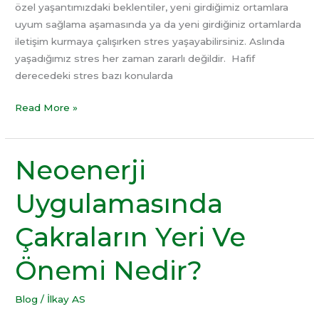
özel yaşantımızdaki beklentiler, yeni girdiğimiz ortamlara
uyum sağlama aşamasında ya da yeni girdiğiniz ortamlarda
iletişim kurmaya çalışırken stres yaşayabilirsiniz. Aslında
yaşadığımız stres her zaman zararlı değildir. Hafif
derecedeki stres bazı konularda
Read More »
Neoenerji
Neoenerji
Uygulamasında
Uygulamasında
Çakraların
Yeri
Çakraların Yeri Ve
Ve
Önemi
Önemi Nedir?
Nedir?
Blog
/
İlkay AS