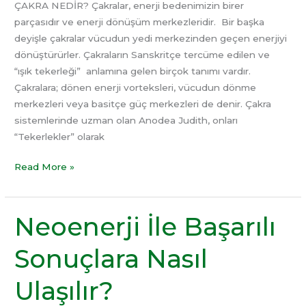
ÇAKRA NEDİR? Çakralar, enerji bedenimizin birer
parçasıdır ve enerji dönüşüm merkezleridir. Bir başka
deyişle çakralar vücudun yedi merkezinden geçen enerjiyi
dönüştürürler. Çakraların Sanskritçe tercüme edilen ve
“ışık tekerleği” anlamına gelen birçok tanımı vardır.
Çakralara; dönen enerji vorteksleri, vücudun dönme
merkezleri veya basitçe güç merkezleri de denir. Çakra
sistemlerinde uzman olan Anodea Judith, onları
“Tekerlekler” olarak
Read More »
Neoenerji İle Başarılı
Neoenerji
İle
Sonuçlara Nasıl
Başarılı
Sonuçlara
Ulaşılır?
Nasıl
Ulaşılır?