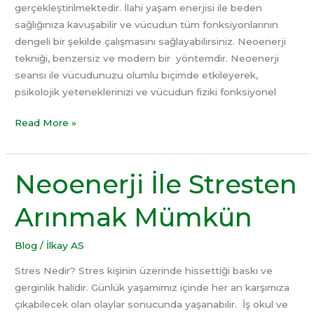
gerçekleştirilmektedir. İlahi yaşam enerjisi ile beden
sağlığınıza kavuşabilir ve vücudun tüm fonksiyonlarının
dengeli bir şekilde çalışmasını sağlayabilirsiniz. Neoenerji
tekniği, benzersiz ve modern bir yöntemdir. Neoenerji
seansı ile vücudunuzu olumlu biçimde etkileyerek,
psikolojik yeteneklerinizi ve vücudun fiziki fonksiyonel
Read More »
Neoenerji İle Stresten
Neoenerji
İle
Arınmak Mümkün
Stresten
Arınmak
Mümkün
Blog
/
İlkay AS
Stres Nedir? Stres kişinin üzerinde hissettiği baskı ve
gerginlik halidir. Günlük yaşamımız içinde her an karşımıza
çıkabilecek olan olaylar sonucunda yaşanabilir. İş okul ve