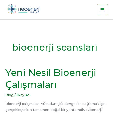
İçeriğe
Ana
atla
men
bioenerji seansları
Yeni Nesil Bioenerji
Yeni
Nesil
Çalışmaları
Bioenerji
Çalışmaları
Blog
/
İlkay AS
Bioenerji çalışmaları, vücudun şifa dengesini sağlamak için
gerçekleştirilen tamamen doğal bir yöntemdir. Bioenerji