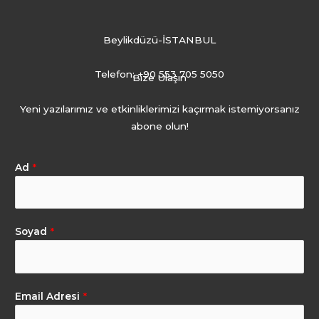
Beylikdüzü-İSTANBUL
Telefon: +90 553 705 5050
Bize Ulaşın
Yeni yazılarımız ve etkinliklerimizi kaçırmak istemiyorsanız
abone olun!
Ad
*
Soyad
*
Email Adresi
*